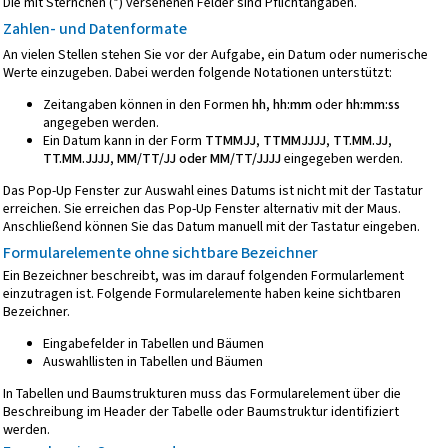
Die mit Sternchen (*) versehenen Felder sind Pflichtangaben.
Zahlen- und Datenformate
An vielen Stellen stehen Sie vor der Aufgabe, ein Datum oder numerische
Werte einzugeben. Dabei werden folgende Notationen unterstützt:
Zeitangaben können in den Formen
hh, hh:mm
oder
hh:mm:ss
angegeben werden.
Ein Datum kann in der Form
TTMMJJ, TTMMJJJJ, TT.MM.JJ,
TT.MM.JJJJ, MM/TT/JJ oder MM/TT/JJJJ
eingegeben werden.
Das Pop-Up Fenster zur Auswahl eines Datums ist nicht mit der Tastatur
erreichen. Sie erreichen das Pop-Up Fenster alternativ mit der Maus.
Anschließend können Sie das Datum manuell mit der Tastatur eingeben.
Formularelemente ohne sichtbare Bezeichner
Ein Bezeichner beschreibt, was im darauf folgenden Formularlement
einzutragen ist. Folgende Formularelemente haben keine sichtbaren
Bezeichner.
Eingabefelder in Tabellen und Bäumen
Auswahllisten in Tabellen und Bäumen
In Tabellen und Baumstrukturen muss das Formularelement über die
Beschreibung im Header der Tabelle oder Baumstruktur identifiziert
werden.