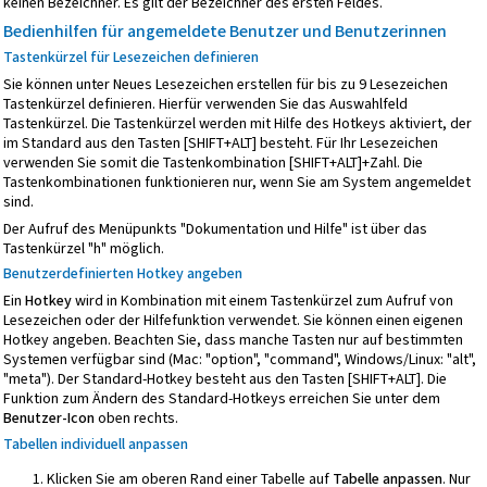
keinen Bezeichner. Es gilt der Bezeichner des ersten Feldes.
Bedienhilfen für angemeldete Benutzer und Benutzerinnen
Tastenkürzel für Lesezeichen definieren
Sie können unter Neues Lesezeichen erstellen für bis zu 9 Lesezeichen
Tastenkürzel definieren. Hierfür verwenden Sie das Auswahlfeld
Tastenkürzel. Die Tastenkürzel werden mit Hilfe des Hotkeys aktiviert, der
im Standard aus den Tasten [SHIFT+ALT] besteht. Für Ihr Lesezeichen
verwenden Sie somit die Tastenkombination [SHIFT+ALT]+Zahl. Die
Tastenkombinationen funktionieren nur, wenn Sie am System angemeldet
sind.
Der Aufruf des Menüpunkts "Dokumentation und Hilfe" ist über das
Tastenkürzel "h" möglich.
Benutzerdefinierten
Hotkey angeben
Ein
Hotkey
wird in Kombination mit einem Tastenkürzel zum Aufruf von
Lesezeichen oder der Hilfefunktion verwendet. Sie können einen eigenen
Hotkey angeben. Beachten Sie, dass manche Tasten nur auf bestimmten
Systemen verfügbar sind (Mac: "option", "command", Windows/Linux: "alt",
"meta"). Der Standard-Hotkey besteht aus den Tasten [SHIFT+ALT]. Die
Funktion zum Ändern des Standard-Hotkeys erreichen Sie unter dem
Benutzer-Icon
oben rechts.
Tabellen individuell anpassen
Klicken Sie am oberen Rand einer Tabelle auf
Tabelle anpassen
. Nur