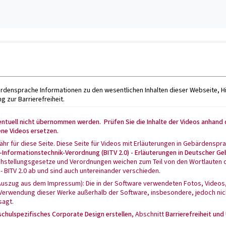
bärdensprache Informationen zu den wesentlichen Inhalten dieser Webseite, H
g zur Barrierefreiheit.
entuell nicht übernommen werden. Prüfen Sie die Inhalte der Videos anhand d
ene Videos ersetzen.
hr für diese Seite. Diese Seite für Videos mit Erläuterungen in Gebärdens
e-Informationstechnik-Verordnung (BITV 2.0) - Erläuterungen in Deutscher G
ichstellungsgesetze und Verordnungen weichen zum Teil von den Wortlauten d
 BITV 2.0 ab und sind auch untereinander verschieden.
Auszug aus dem Impressum): Die in der Software verwendeten Fotos, Videos,
e Verwendung dieser Werke außerhalb der Software, insbesondere, jedoch nic
sagt.
schulspezifisches Corporate Design erstellen
, Abschnitt
Barrierefreiheit und 