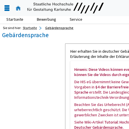
Startseite
Bewerbung
Service
Sie sind hier:
Startseite
Gebärdensprache
Gebärdensprache
Hier erhalten Sie in deutscher Ge
Erläuterung der Inhalte der Erklärun
Hinweis: Diese Videos können ev
können Sie die Videos durch eig
Die HIS eG übernimmt keine Gewä
Vorgaben in
§4 der Barrierefrei
Sprache
erstellt. Die Landesgle
Informationstechnik-Verordnung-
Beachten Sie das Urheberecht (
urheberrechtlich geschützt. Di
gewerblichen Zwecken ist unter
Siehe Wiki-Artikel
Tutorial: Hoch
Deutscher Gebärdensprache.